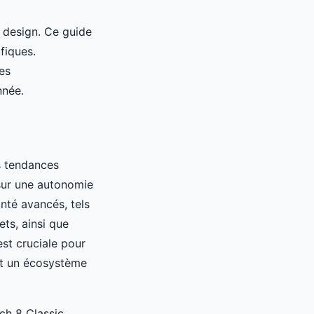
 design. Ce guide
fiques.
es
nnée.
s tendances
 sur une autonomie
nté avancés, tels
ts, ainsi que
est cruciale pour
 et un écosystème
ch 8 Classic