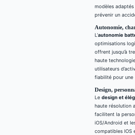
modèles adaptés t
prévenir un accid
Autonomie, char
L’
autonomie batt
optimisations logi
offrent jusqu’à t
haute technologie
utilisateurs d’act
fiabilité pour une
Design, personna
Le
design et élé
haute résolution 
facilitent la pers
iOS/Android et le
compatibles IOS e