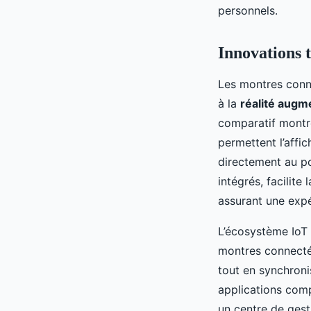
personnels.
Innovations 
Les montres conne
à la
réalité augm
comparatif montr
permettent l’affi
directement au po
intégrés, facilite
assurant une expér
L’écosystème IoT 
montres connectée
tout en synchroni
applications comp
un centre de gest