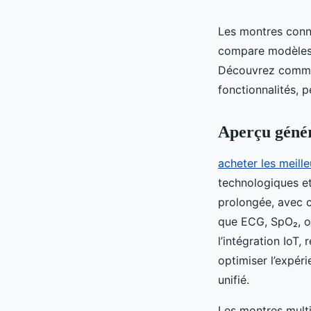
Les montres conne
compare modèles 
Découvrez comment
fonctionnalités, 
Aperçu génér
acheter les meil
technologiques et
prolongée, avec c
que ECG, SpO₂, ou
l’intégration IoT,
optimiser l’expér
unifié.
Les montres mult