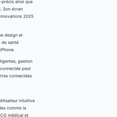
-précis ainsi que
. Son écran
’innovations 2025
ée design et
s de santé
 iPhone.
ligentes, gestion
e connectée peut
ontres connectées
lisateur intuitive
ides comme la
 ECG médical et