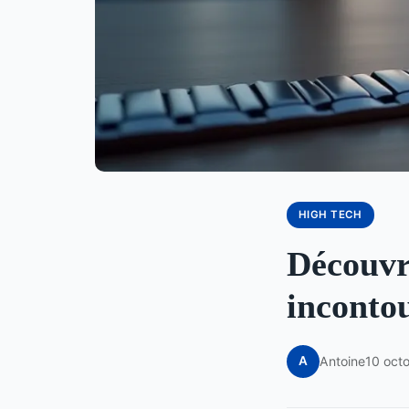
HIGH TECH
Découvr
inconto
A
Antoine
10 oct