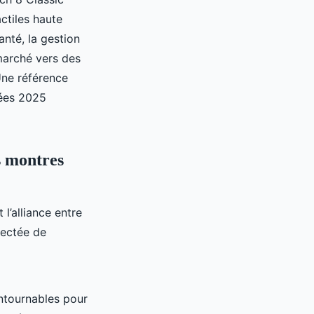
ctiles haute
anté, la gestion
 marché vers des
Une référence
tées 2025
s montres
 l’alliance entre
nectée de
ntournables pour