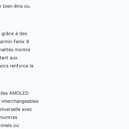
r bien-être ou
 grâce à des
Garmin Fenix 8
nalités montre
tant aux
hocs renforce la
ctiles AMOLED
s interchangeables
universelle avec
 montres
onnels ou