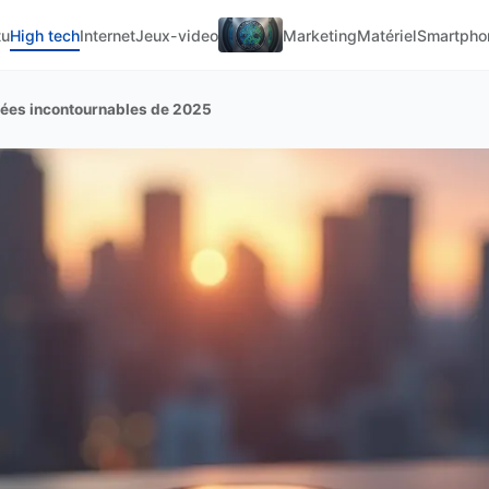
tu
High tech
Internet
Jeux-video
Marketing
Matériel
Smartpho
ées incontournables de 2025