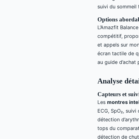
suivi du sommeil 
Options abordab
L’Amazfit Balance
compétitif, propo
et appels sur mon
écran tactile de 
au guide d’achat 
Analyse détai
Capteurs et suiv
Les
montres inte
ECG, SpO₂, suivi 
détection d’aryth
tops du comparati
détection de chute